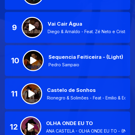
Vai Cair Água
9
Diego & Arnaldo - Feat. Zé Neto e Cristiano
Sequencia Feiticeira - (Light)
10
Pedro Sampaio
Castelo de Sonhos
11
Rionegro & Solimões - Feat - Emilio & Eduar
OLHA ONDE EU TO
12
ANA CASTELA - OLHA ONDE EU TO - (INTRO