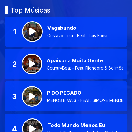
Top Músicas
Vagabundo
1
Gustavo Lima - Feat . Luis Fonsi
Apaixona Muita Gente
2
CountryBeat - Feat. Rionegro & Solimões
P DO PECADO
3
MENOS E MAIS - FEAT. SIMONE MENDES
Todo Mundo Menos Eu
4