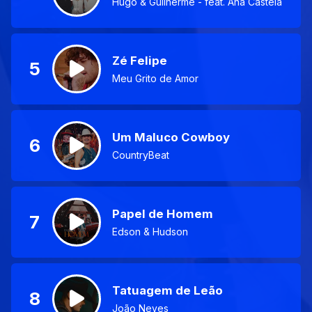
Hugo & Guilherme - feat. Ana Castela
Zé Felipe
5
Meu Grito de Amor
Um Maluco Cowboy
6
CountryBeat
Papel de Homem
7
Edson & Hudson
Tatuagem de Leão
8
João Neves